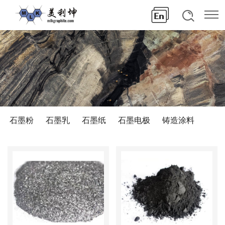
石墨粉
石墨乳
石墨纸
石墨电极
铸造涂料