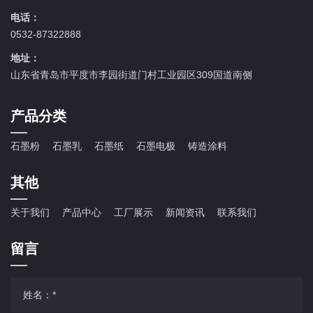
电话：
0532-87322888
地址：
山东省青岛市平度市李园街道门村工业园区309国道南侧
产品分类
石墨粉
石墨乳
石墨纸
石墨电极
铸造涂料
其他
关于我们
产品中心
工厂展示
新闻资讯
联系我们
留言