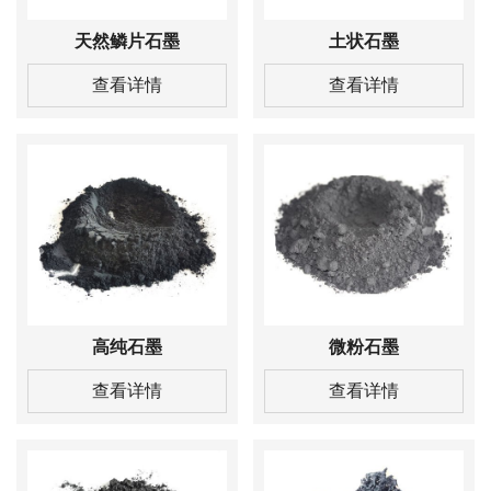
天然鳞片石墨
土状石墨
查看详情
查看详情
高纯石墨
微粉石墨
查看详情
查看详情