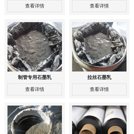
查看详情
查看详情
制管专用石墨乳
拉丝石墨乳
查看详情
查看详情