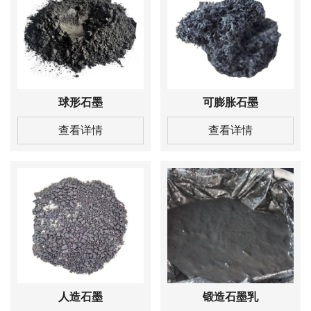
球形石墨
可膨胀石墨
查看详情
查看详情
人造石墨
锻造石墨乳